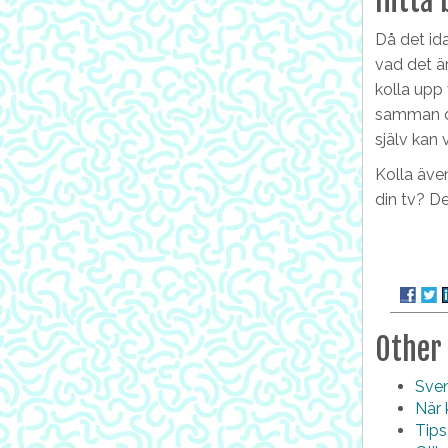
Hitta
Då det ida
vad det är
kolla upp 
samman den
själv kan 
Kolla äve
din tv? De
Other
Sven
När k
Tips