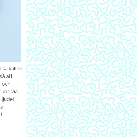
n så kallad
så att
m och
uTube via
 ljudet.
ta
tt