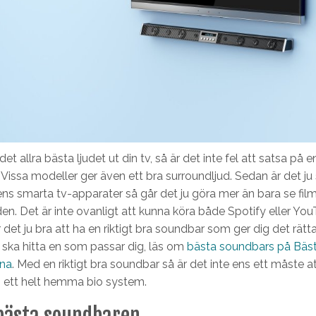
 det allra bästa ljudet ut din tv, så är det inte fel att satsa på e
Vissa modeller ger även ett bra surroundljud. Sedan är det ju 
s smarta tv-apparater så går det ju göra mer än bara se fil
den. Det är inte ovanligt att kunna köra både Spotify eller Yo
 det ju bra att ha en riktigt bra soundbar som ger dig det rätta
u ska hitta en som passar dig, läs om
bästa soundbars på Bäs
rna
. Med en riktigt bra soundbar så är det inte ens ett måste a
 i ett helt hemma bio system.