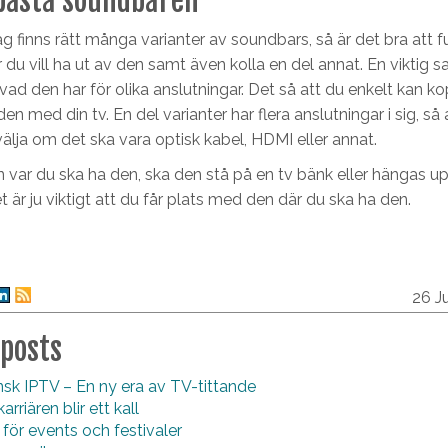
 bästa soundbaren
g finns rätt många varianter av soundbars, så är det bra att 
 du vill ha ut av den samt även kolla en del annat. En viktig sa
vad den har för olika anslutningar. Det så att du enkelt kan k
 med din tv. En del varianter har flera anslutningar i sig, så 
välja om det ska vara optisk kabel, HDMI eller annat.
n var du ska ha den, ska den stå på en tv bänk eller hängas u
t är ju viktigt att du får plats med den där du ska ha den.
26 J
 posts
sk IPTV – En ny era av TV-tittande
arriären blir ett kall
 för events och festivaler