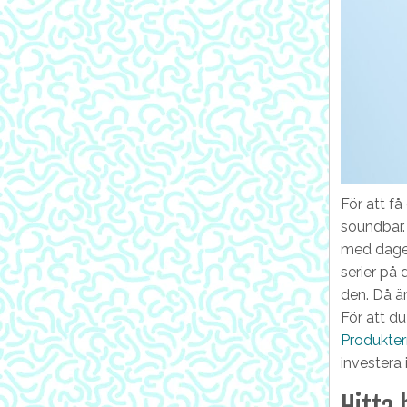
För att få
soundbar. 
med dagen
serier på 
den. Då är
För att d
Produkte
investera