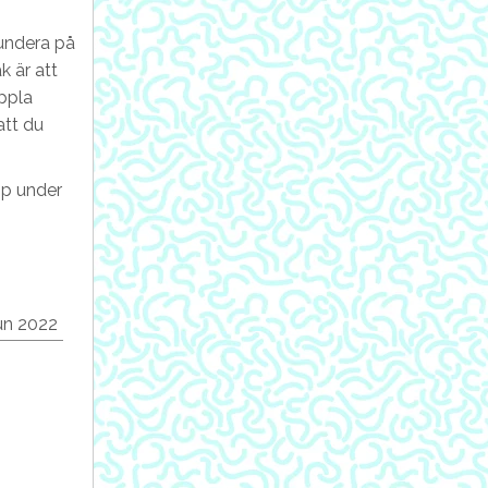
fundera på
k är att
oppla
att du
pp under
un 2022